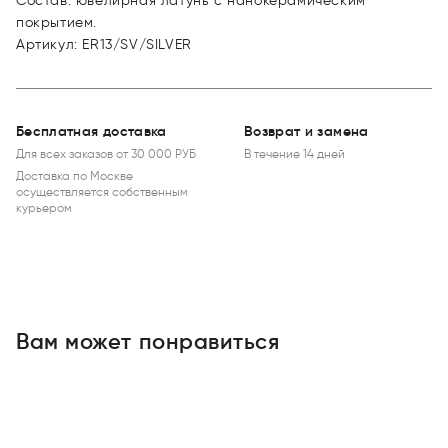
Состав: ювелирная латунь с нанокерамическим
покрытием.
Артикул
:
ER13/SV/SILVER
Бесплатная доставка
Возврат и замена
Для всех заказов от 30 000 РУБ
В течение 14 дней
Доставка по Москве
осуществляется собственным
курьером
Вам может понравиться