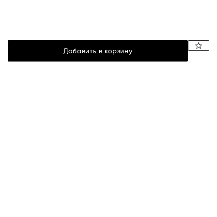
Добавить в корзину
Документы
Помощь
Условия продажи
Оплата
Политика
Доставка
конфиденциальности
Возврат и замена
Размерная сетка